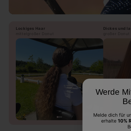
Lockiges Haar
Dickes und l
mittelgroßer Donut
großer Donut
Werde Mi
Be
Melde dich für u
erhalte
10% R
B