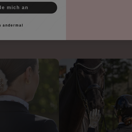
de mich an
n andermal