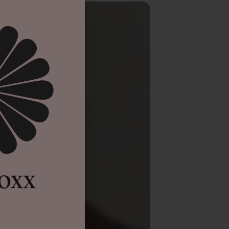
elm so tief sitzen wie der erste Pferdeschwanz, den
r sein willst, dass dein Helm perfekt sitzt, setz ihn
dir dann den Pferdeschwanz.