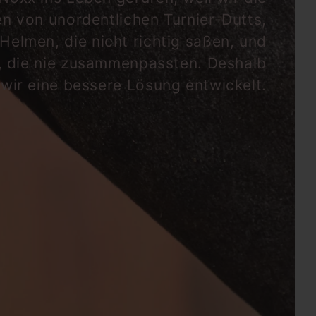
te Stufe.
en von unordentlichen Turnier-Dutts,
Helmen, die nicht richtig saßen, und
nbaren Gummiband, an dem Imitationskristalle in
, die nie zusammenpassten. Deshalb
stigt sind. Zusammen bilden sie einen einzigartigen
wir eine bessere Lösung entwickelt.
eranstaltungsort zum Strahlen bringt.
In den Warenkorb
Jetzt zum Checkout
Hinzufügen