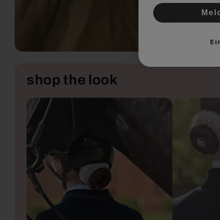
Mel
Ei
shop the look