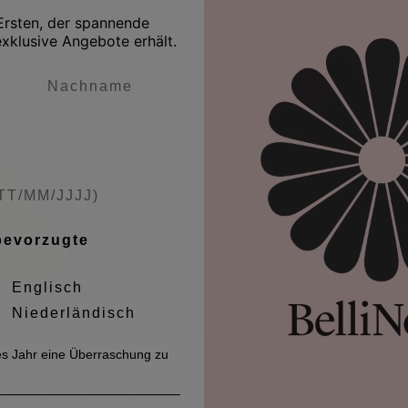
Mit dieser Methode kann der H
 Ersten, der spannende
Sie machen. Wenn du ganz siche
xklusive Angebote erhält.
einfach zuerst auf und binde 
bevorzugte
Englisch
Niederländisch
es Jahr eine Überraschung zu