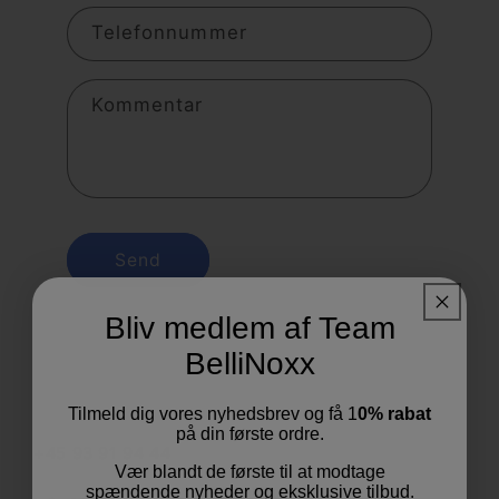
a
k
Telefonnummer
t
f
Kommentar
o
r
m
u
l
Send
a
r
Bliv medlem af Team
BelliNoxx
Tilmeld dig vores nyhedsbrev og få 1
0% rabat
på din første ordre.
+45 93 91 94 44
Vær blandt de første til at modtage
spændende nyheder og eksklusive tilbud.