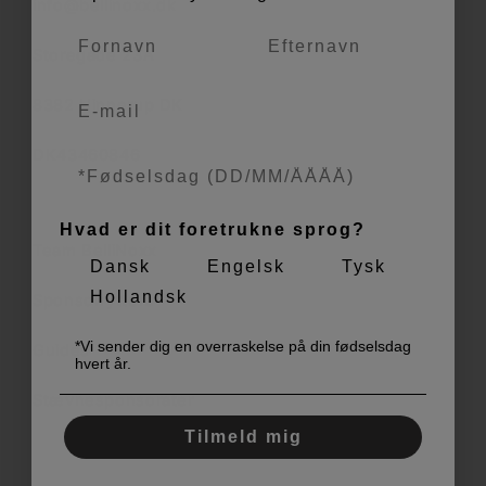
info@bellinoxx.dk
Storegade 23A
8382 Hinnerup DK
DK43460846
Hvad er dit foretrukne sprog?
Team BelliNoxx
Dansk
Engelsk
Tysk
Hollandsk
Sponsorryttere
*Vi sender dig en overraskelse på din fødselsdag
Guides
hvert år.
Stævnesponsorater
Tilmeld mig